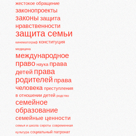
жестокое обращение
законопроекты
законы
защита
нравственности
защита семьи
конституция
кинематограф
медицина
международное
право
права
наука
права
детей
родителей
права
человека
преступления
в отношении детей
родство
семейное
образование
семейные ценности
семья и школа
сироты
современная
социальный патронат
культура