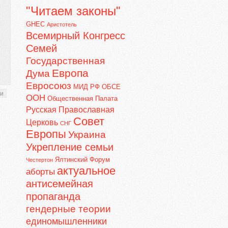
"Читаем законы"
GHEC
Аристотель
Всемирный Конгресс
Семей
Государственная
Европа
Дума
Евросоюз
МИД РФ
ОБСЕ
ьи
ООН
Общественная Палата
Русская Православная
Совет
Церковь
СНГ
Европы
Украина
Укрепление семьи
Ялтинский Форум
Честертон
актуальное
аборты
антисемейная
пропаганда
гендерные теории
единомышленники