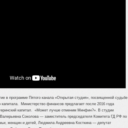
тие в программе Пятого канала «Открытая студия», посвященной судьбе
о капитала. Министерство финансов предлагает после 2016 года
теринский капитал. «Может лучше отменим Минфин?». В студии
 Валерьевна Соколова — заместитель председателя Комитета ГД РФ по
мьи, женщин и детей, Людмила Андреевна Косткина — депутат