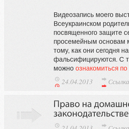
Видеозапись моего высту
Всеукраинском родител
посвященного защите 
просемейным основам м
тому, как они сегодня н
фальсифицируются. С т
можно
ознакомиться по
24.04.2013
Ссылк
21.04.2013
Ссылк