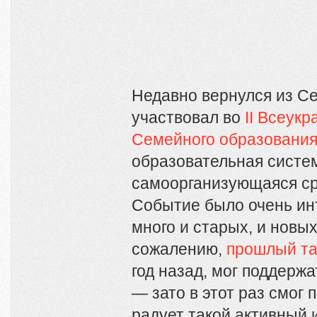
Недавно вернулся из Се
участвовал во
II Всеук
Семейного образовани
образовательная систе
самоорганизующаяся ср
Событие было очень ин
много и старых, и новы
сожалению,
прошлый та
год назад, мог поддержа
— зато в этот раз смог 
радует такой активный 