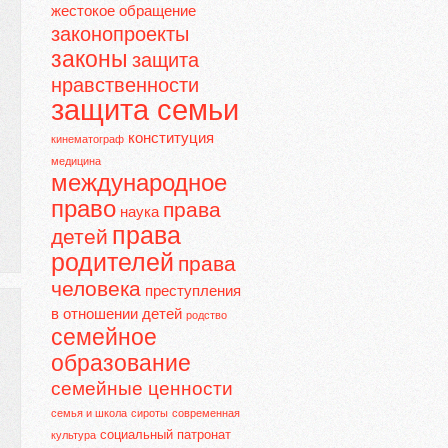
жестокое обращение
законопроекты
законы
защита
нравственности
защита семьи
конституция
кинематограф
медицина
международное
право
права
наука
права
детей
родителей
права
человека
преступления
в отношении детей
родство
семейное
образование
семейные ценности
семья и школа
сироты
современная
социальный патронат
культура