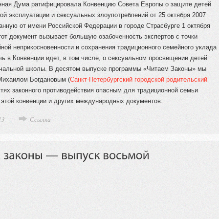
нная Дума ратифицировала Конвенцию Совета Европы о защите детей
ой эксплуатации и сексуальных злоупотреблений от 25 октября 2007
анную от имени Российской Федерации в городе Страсбурге 1 октября
тот документ вызывает большую озабоченность экспертов с точки
йной неприкосновенности и сохранения традиционного семейного уклада
чь в Конвенции идет, в том числе, о сексуальном просвещении детей
ачальной школы. В десятом выпуске программы «Читаем Законы» мы
Михаилом Богдановым (
Санкт-Петербургский городской родительский
путях законного противодействия опасным для традиционной семьи
 этой конвенции и других международных документов.
13
Ссылка