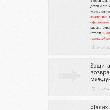
Вторая (зак
детей и его 
«сексуальны
коммюнике
,
официально 
рассматрива
готовят
Анал
городской ро
25.04.20
11.04.20