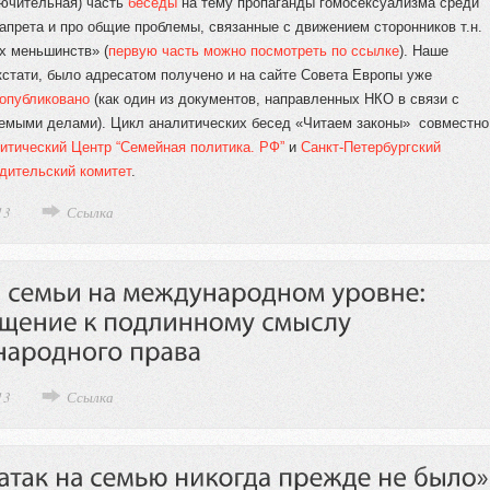
лючительная) часть
беседы
на тему пропаганды гомосексуализма среди
запрета и про общие проблемы, связанные с движением сторонников т.н.
х меньшинств» (
первую часть можно посмотреть по ссылке
). Наше
 кстати, было адресатом получено и на сайте Совета Европы уже
опубликовано
(как один из документов, направленных НКО в связи с
емыми делами). Цикл аналитических бесед «Читаем законы» совместно
итический Центр “Семейная политика. РФ”
и
Санкт-Петербургский
дительский комитет
.
13
Ссылка
13
Ссылка