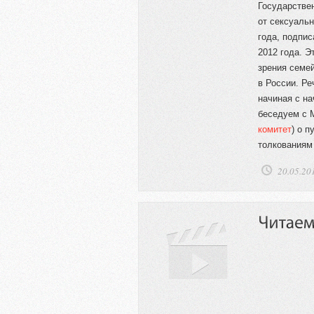
Государстве
от сексуальн
года, подпис
2012 года. Э
зрения семе
в России. Ре
начиная с н
беседуем с 
комитет
) о 
толкованиям
20.05.20