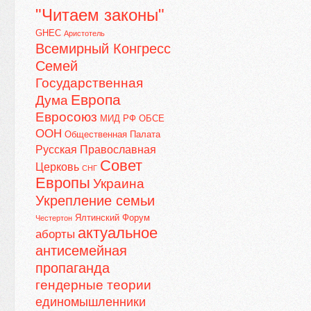
"Читаем законы"
GHEC
Аристотель
Всемирный Конгресс
Семей
Государственная
Европа
Дума
Евросоюз
МИД РФ
ОБСЕ
ООН
Общественная Палата
Русская Православная
Совет
Церковь
СНГ
Европы
Украина
Укрепление семьи
Ялтинский Форум
Честертон
актуальное
аборты
антисемейная
пропаганда
гендерные теории
единомышленники