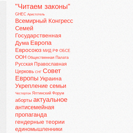
"Читаем законы"
GHEC
Аристотель
Всемирный Конгресс
Семей
Государственная
Европа
Дума
Евросоюз
МИД РФ
ОБСЕ
ООН
Общественная Палата
Русская Православная
Совет
Церковь
СНГ
Европы
Украина
Укрепление семьи
Ялтинский Форум
Честертон
актуальное
аборты
антисемейная
пропаганда
гендерные теории
единомышленники