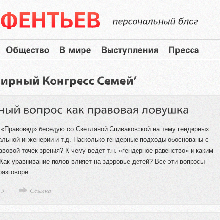
 «Правовед» беседую со Светланой Спиваковской на тему гендерных
альной инженерии и т.д. Насколько гендерные подходы обоснованы с
авовой точек зрения? К чему ведет т.н. «гендерное равенство» и каким
Как уравнивание полов влияет на здоровье детей? Все эти вопросы
разговоре.
13
Ссылка