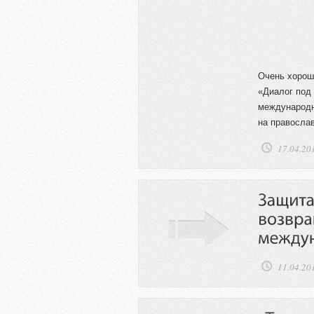
Очень хорош
«Диалог под 
международн
на правосла
17.04.20
11.04.20