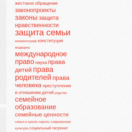
жестокое обращение
законопроекты
законы
защита
нравственности
защита семьи
конституция
кинематограф
медицина
международное
право
права
наука
права
детей
родителей
права
человека
преступления
в отношении детей
родство
семейное
образование
семейные ценности
семья и школа
сироты
современная
социальный патронат
культура