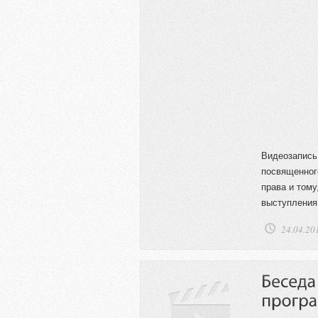
Видеозапись
посвященног
права и том
выступлени
24.04.20