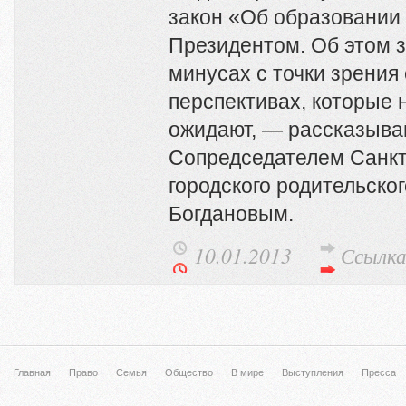
закон «Об образовании
Президентом. Об этом з
минусах с точки зрения 
перспективах, которые н
ожидают, — рассказыва
Сопредседателем Санкт
городского родительско
Богдановым.
10.01.2013
Ссылк
Главная
Право
Семья
Общество
В мире
Выступления
Пресса