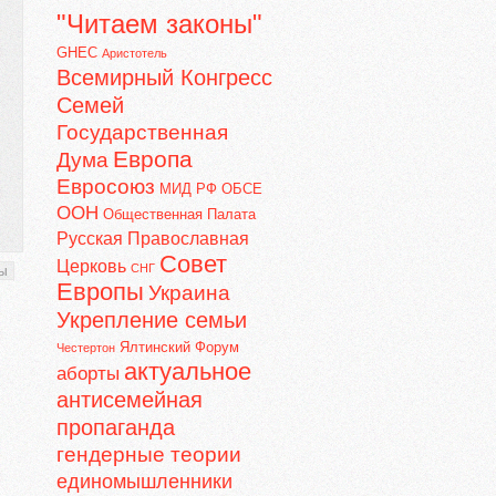
"Читаем законы"
GHEC
Аристотель
Всемирный Конгресс
Семей
Государственная
Европа
Дума
Евросоюз
МИД РФ
ОБСЕ
ООН
Общественная Палата
Русская Православная
Совет
Церковь
СНГ
пы
Европы
Украина
Укрепление семьи
Ялтинский Форум
Честертон
актуальное
аборты
антисемейная
пропаганда
гендерные теории
единомышленники