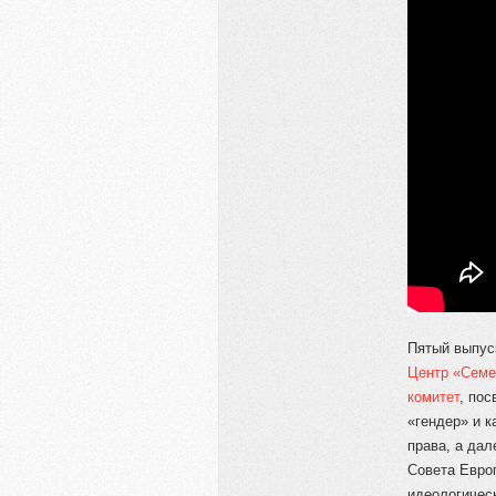
Пятый выпус
Центр «Семе
комитет
, пос
«гендер» и 
права, а да
Совета Евро
идеологическ