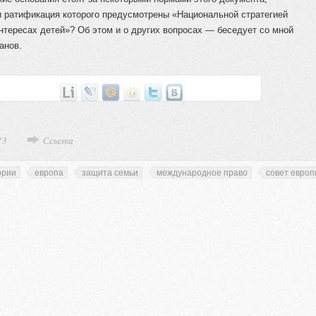
и ратификация которого предусмотрены «Национальной стратегией
нтересах детей»? Об этом и о других вопросах — беседует со мной
анов.
13
Ссылка
ории
европа
защита семьи
международное право
совет евро