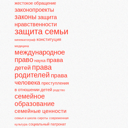
жестокое обращение
законопроекты
законы
защита
нравственности
защита семьи
конституция
кинематограф
медицина
международное
право
права
наука
права
детей
родителей
права
человека
преступления
в отношении детей
родство
семейное
образование
семейные ценности
семья и школа
сироты
современная
социальный патронат
культура