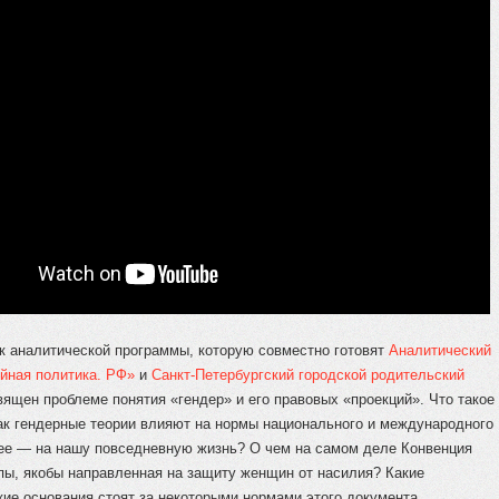
к аналитической программы, которую совместно готовят
Аналитический
йная политика. РФ»
и
Санкт-Петербургский городской родительский
вящен проблеме понятия «гендер» и его правовых «проекций». Что такое
как гендерные теории влияют на нормы национального и международного
лее — на нашу повседневную жизнь? О чем на самом деле Конвенция
пы, якобы направленная на защиту женщин от насилия? Какие
ие основания стоят за некоторыми нормами этого документа,