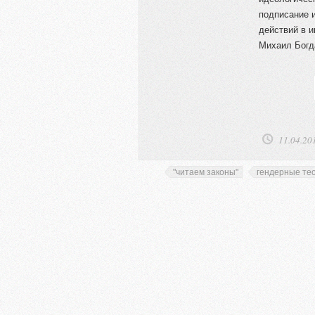
подписание 
действий в и
Михаил Богд
11.04.20
"читаем законы"
гендерные те