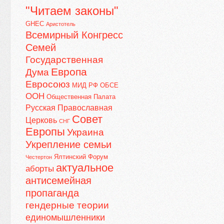
"Читаем законы"
GHEC
Аристотель
Всемирный Конгресс
Семей
Государственная
Европа
Дума
Евросоюз
МИД РФ
ОБСЕ
ООН
Общественная Палата
Русская Православная
Совет
Церковь
СНГ
Европы
Украина
Укрепление семьи
Ялтинский Форум
Честертон
актуальное
аборты
антисемейная
пропаганда
гендерные теории
единомышленники