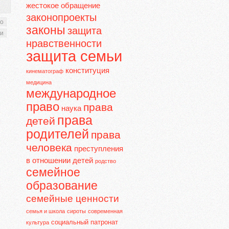
жестокое обращение
законопроекты
во
законы
защита
ьи
нравственности
защита семьи
конституция
кинематограф
медицина
международное
право
права
наука
права
детей
родителей
права
человека
преступления
в отношении детей
родство
семейное
образование
семейные ценности
семья и школа
сироты
современная
социальный патронат
культура