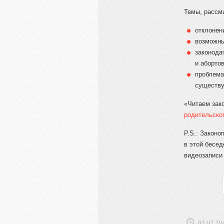
Темы, рассм
отклонен
возможны
законода
и аборто
проблема
существу
«Читаем зак
родительско
P.S.: Законо
в этой бесед
видеозаписи 
05.02.20