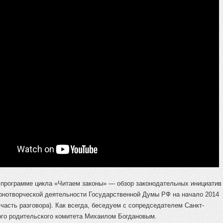
 программе цикла «Читаем законы» — обзор законодательных инициатив
конотворческой деятельности Государственной Думы РФ на начало 2014
 часть разговора). Как всегда, беседуем с сопредседателем Санкт-
ого родительского комитета Михаилом Богдановым.