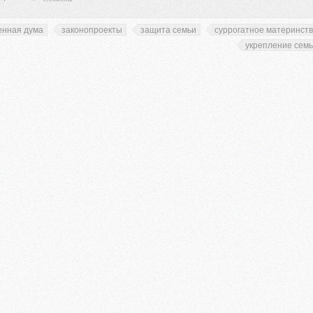
енная дума
законопроекты
защита семьи
суррогатное материнст
укрепление сем