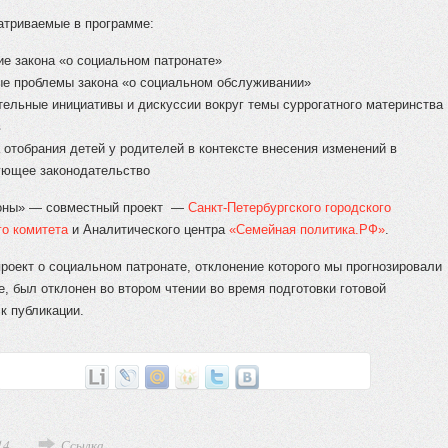
атриваемые в программе:
ие закона «о социальном патронате»
е проблемы закона «о социальном обслуживании»
тельные инициативы и дискуссии вокруг темы суррогатного материнства
в
 отобрания детей у родителей в контексте внесения изменений в
ющее законодательство
оны» — совместный проект —
Санкт-Петербургского городского
го комитета
и Аналитического центра
«Семейная политика.РФ»
.
проект о социальном патронате, отклонение которого мы прогнозировали
е, был отклонен во втором чтении во время подготовки готовой
к публикации.
14
Ссылка