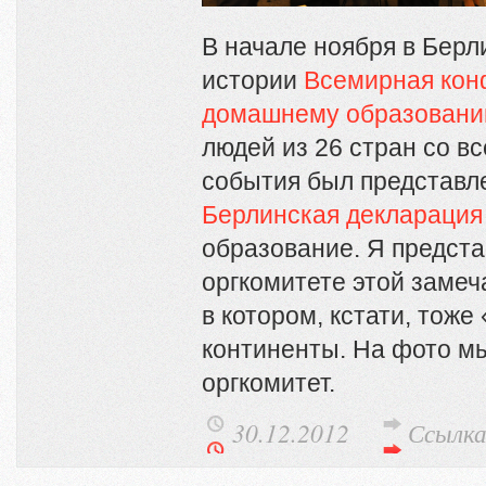
В начале ноября в Берл
истории
Всемирная кон
домашнему образован
людей из 26 стран со в
события был представл
Берлинская декларация
образование. Я предста
оргкомитете этой заме
в котором, кстати, тоже
континенты. На фото мы
оргкомитет.
30.12.2012
Ссылк