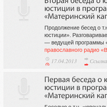
Продолжение бесед о т.
юстиции». Разговарива
— ведущей программы 
православного радио «
17.04.2013
Ссылк
Беседую о т.н. «ювенал