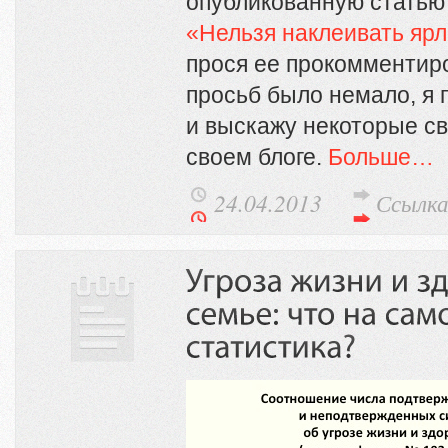
опубликованную статью 
«Нельзя наклеивать ярл
прося ее прокомментиро
просьб было немало, я 
и выскажу некоторые св
своем блоге.
Больше…
24.04.2013
Ссылк