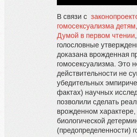
В связи с
законопроект
гомосексуализма детям
Думой в первом чтении
голословные утверждени
доказана врожденная п
гомосексуализма. Это не
действительности не су
убедительных эмпириче
фактах) научных иссле
позволили сделать реа
врожденном характере, 
биологической детерми
(предопределенности) 